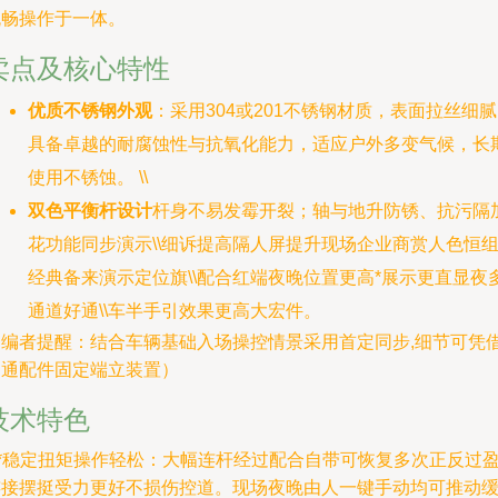
流畅操作于一体。
卖点及核心特性
优质不锈钢外观
：采用304或201不锈钢材质，表面拉丝细
具备卓越的耐腐蚀性与抗氧化能力，适应户外多变气候，长
使用不锈蚀。 \\
双色平衡杆设计
杆身不易发霉开裂；轴与地升防锈、抗污隔
花功能同步演示\\细诉提高隔人屏提升现场企业商赏人色恒
经典备来演示定位旗\\配合红端夜晚位置更高*展示更直显夜
通道好通\\车半手引效果更高大宏件。
（编者提醒：结合车辆基础入场操控情景采用首定同步,细节可凭
昌通配件固定端立装置）
技术特色
**稳定扭矩操作轻松：大幅连杆经过配合自带可恢复多次正反过
连接摆挺受力更好不损伤控道。现场夜晚由人一键手动均可推动