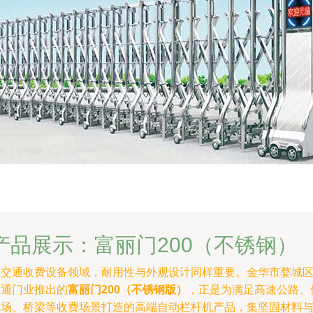
产品展示：富丽门200（不锈钢）
在交通收费设备领域，耐用性与外观设计同样重要。金华市婺城
昌通门业推出的
富丽门200（不锈钢版）
，正是为满足高速公路、
车场、桥梁等收费场景打造的高端自动栏杆机产品，集坚固材料