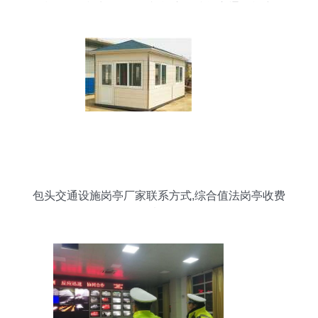
设施厂 路锥 水马 铁马 岗台 广角镜等交通设施产品
包头交通设施岗亭厂家联系方式,综合值法岗亭收费
情况