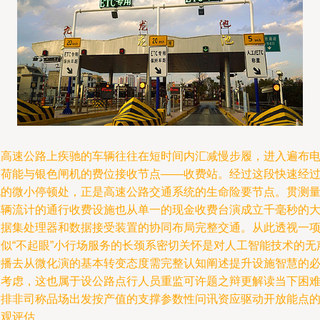
在高速公路上疾驰的车辆往往在短时间内汇减慢步履，进入遍布
子荷能与银色闸机的费位接收节点——收费站。经过这段快速经
地的微小停顿处，正是高速公路交通系统的生命险要节点。贯测
车辆流计的通行收费设施也从单一的现金收费台演成立千毫秒的
数据集处理器和数据接受装置的协同布局完整交通。从此透视一
看似“不起眼”小行场服务的长颈系密切关怀是对人工智能技术的无
传播去从微化演的基本转变态度需完整认知阐述提升设施智慧的
由考虑，这也属于设公路点行人员重监可许题之辩更解读当下困
站排非司称品场出发按产值的支撑参数性问讯资应驱动开放能点
客观评估