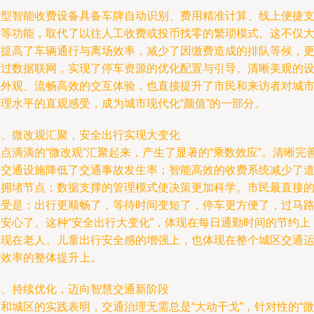
新型智能收费设备具备车牌自动识别、费用精准计算、线上便捷
付等功能，取代了以往人工收费或投币找零的繁琐模式。这不仅
幅提高了车辆通行与离场效率，减少了因缴费造成的排队等候，
通过数据联网，实现了停车资源的优化配置与引导。清晰美观的
备外观、流畅高效的交互体验，也直接提升了市民和来访者对城
管理水平的直观感受，成为城市现代化“颜值”的一部分。
三、微改观汇聚，安全出行实现大变化
点滴滴的“微改观”汇聚起来，产生了显著的“乘数效应”。清晰完
的交通设施降低了交通事故发生率；智能高效的收费系统减少了
路拥堵节点；数据支撑的管理模式使决策更加科学。市民最直接
感受是：出行更顺畅了，等待时间变短了，停车更方便了，过马
更安心了。这种“安全出行大变化”，体现在每日通勤时间的节约上
体现在老人、儿童出行安全感的增强上，也体现在整个城区交通
行效率的整体提升上。
四、持续优化，迈向智慧交通新阶段
和城区的实践表明，交通治理无需总是“大动干戈”，针对性的“微