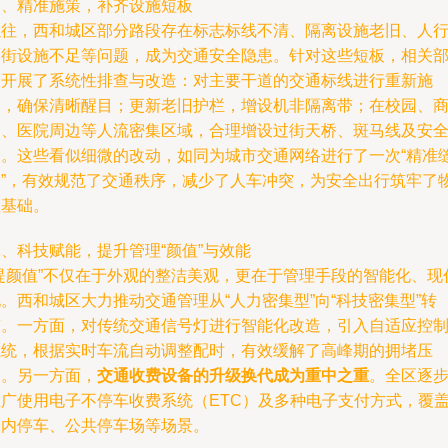
一、精准施策，补齐设施短板
以往，西和城区部分路段存在标志标线不清、隔离设施老旧、人
过街设施不足等问题，成为交通安全隐患。针对这些短板，相关
门开展了系统性排查与改造：对主要干道的交通标线进行重新施
划，确保清晰醒目；更新老旧护栏，增设机非隔离带；在校园、
圈、医院周边等人流密集区域，合理增设过街天桥、斑马线及安
岛。这些看似细微的改动，如同为城市交通网络进行了一次“精准
合”，有效规范了交通秩序，减少了人车冲突，为安全出行筑牢了
理基础。
、科技赋能，提升管理“颜值”与效能
“提颜值”不仅在于外观的整洁美观，更在于管理手段的智能化、现
。西和城区大力推动交通管理从“人力密集型”向“科技密集型”转
变。一方面，对传统交通信号灯进行智能化改造，引入自适应控
系统，根据实时车流自动调整配时，有效缓解了高峰期的拥堵压
力。另一方面，
交通收费设备的升级换代成为重中之重
。全区逐
推广使用电子不停车收费系统（ETC）及多种电子支付方式，覆
路内停车、公共停车场等场景。