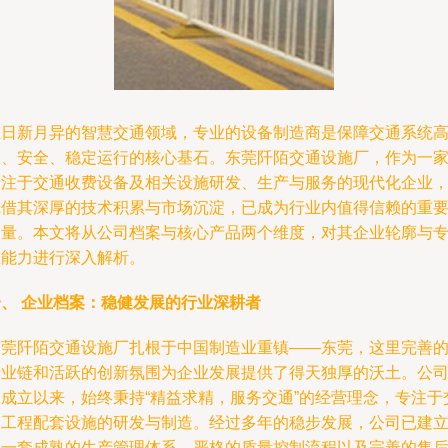
在日新月异的智慧交通领域，专业的设备制造商是保障交通系统
效、安全、稳定运行的核心基石。东莞阡陌交通设施厂，作为一
专注于交通收费设备及相关设施研发、生产与服务的现代化企业
凭借其深厚的技术积累与市场沉淀，已成为行业内值得信赖的重
力量。本文将从公司档案与核心产品两个维度，对其企业轮廓与
业能力进行深入解析。
一、 企业档案：稳健发展的行业深耕者
东莞阡陌交通设施厂扎根于中国制造业重镇——东莞，这里完善
产业链和活跃的创新氛围为企业发展提供了得天独厚的沃土。公
自成立以来，始终秉持“精益求精，服务交通”的经营理念，专注于
通工程配套设施的研发与制造。经过多年的稳步发展，公司已建
起一套成熟的生产管理体系、严格的质量控制流程以及完善的售