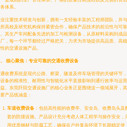
服务体系。
企业注重技术研发与创新，拥有一支经验丰富的工程师团队，并
多所高校及研究机构保持紧密合作，确保产品技术的前沿性与可
性。其生产车间配备先进的加工与检测设备，从原材料采购到成
出厂，每一个环节都经过严格把关，力求为市场提供高品质、高
定性的交通设施产品。
二、 核心聚焦：专业可靠的交通收费设备
交通收费系统是现代公路、桥梁、隧道及停车场管理的关键环节
其设备的精准性、耐用性与智能化水平直接影响到通行效率与运
收益。东莞阡陌交通设施厂的核心业务正是围绕这一领域展开，
主要产品线涵盖：
车道收费设备
：包括高性能的收费亭、安全岛、收费岛头及
套的防撞设施。产品设计充分考虑人体工程学与操作安全，
用优质钢材与防腐工艺，确保在户外复杂环境下长期稳定使